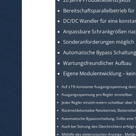
Bereitschaftsparallelbetrieb f
DC/DC Wandler für eine konsta
Anpassbare Schrankgrößen na
Sonderanforderungen möglich
Automatische Bypass Schaltun
Wartungsfreundlicher Aufbau
Eigene Modulentwicklung – kei
Auf ±1% konstante Ausgangsspannung durc
Ausgangsspannung pro Regler einstellbar
Jeder Regler einzeln extern schaltbar über S
Rückmeldekontakte Netzbetrieb, Batteriebe
Automatische Bypassschaltung. Sollte eine 
Auch bei Störung des Gleichrichters erfolgt
Mithilfe des elektronischen Anzeige-, Meld