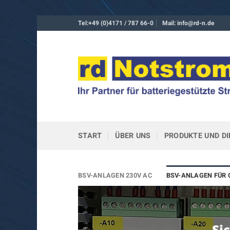
Zum
Tel:
+49 (0)4171 / 787 66-0
Mail: info@rd-n.de
Inhalt
springen
START
ÜBER UNS
PRODUKTE UND D
BSV-ANLAGEN 230V AC
BSV-ANLAGEN FÜR 
Si