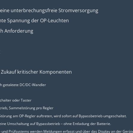
ür eine unterbrechungsfreie Stromversorgung
nte Spannung der OP-Leuchten
ch Anforderung
g
n Zukauf kritischer Komponenten
h getaktete DC/DC-Wandler
chalter oder Taster
trieb, Sammelstörung pro Regler
Störung am OP-Regler auftreten, wird sofort auf Bypassbetrieb umgeschaltet.
 eine Umschaltung auf Bypassbetrieb – ohne Entladung der Batterie.
e- und Prüfsystems werden Meldungen erfasst und über das Display an der Geräte